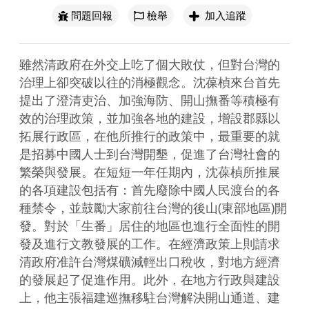
問題回報
檢舉
加入追蹤
雖然清政府在外交上吃了個大敗仗，但對台灣的
治理上卻突破以往的消極觀念。沈葆楨來台首先
提出了澄清吏治、加強海防、開山撫番等積極有
效的治理政策，並加強各地的建設，增設郡縣以
拓展行政區，在他所推行的政策中，最重要的就
是招募中國人士到台灣開墾，促進了台灣社會的
繁榮與發展。在短短一年任期內，沈葆楨所推展
的各項建設包括有：首先廢除中國人民渡台的各
種禁令，並鼓勵大家前往台灣的後山(東部地區)開
發。對於「生番」居住的地區也進行全面性的開
發及進行文教發展的工作。在經濟政策上則請求
清政府准許台灣煤礦減輕出口稅收，對地方經濟
的發展起了促進作用。此外，在地方行政與建設
上，他主張福建巡撫移駐台灣解決開山通道、建