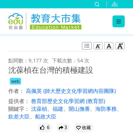
:::
跳到主要內容
:::
點閱數：9,177 次
下載次數：54 次
沈葆楨在台灣的積極建設
web
作者：
高佩英
(師大歷史文化學習網內容團隊)
提供者：
教育部歷史文化學習網
(教育部)
關鍵字：
沈葆楨
、
福建
、
開山撫番
、
海防事務
、
欽差大臣
、
船政大臣
6
3
收藏