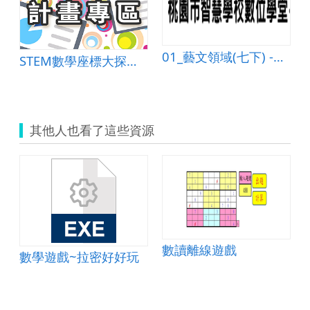
內的數
01_藝文領域(七下) -悠游自在
STEM數學座標大探索-融合科技與工程的數學課
其他人也看了這些資源
數讀離線遊戲
數學遊戲~拉密好好玩