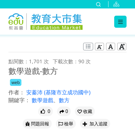
:::
跳到主要內容
:::
點閱數：1,701 次
下載次數：90 次
數學遊戲-數方
web
作者：
安蓁沛
(基隆市立成功國中)
關鍵字：
數學遊戲
、
數方
0
0
收藏
問題回報
檢舉
加入追蹤