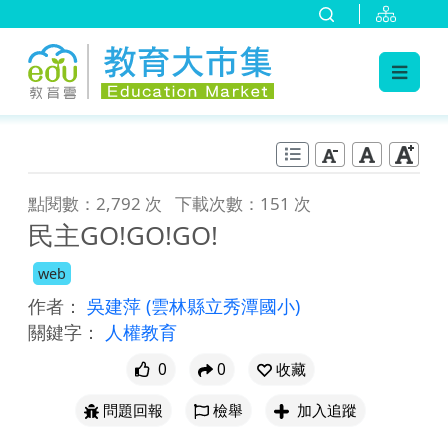
:::
跳到主要內容
:::
點閱數：2,792 次
下載次數：151 次
民主GO!GO!GO!
web
作者：
吳建萍
(雲林縣立秀潭國小)
關鍵字：
人權教育
0
0
收藏
問題回報
檢舉
加入追蹤