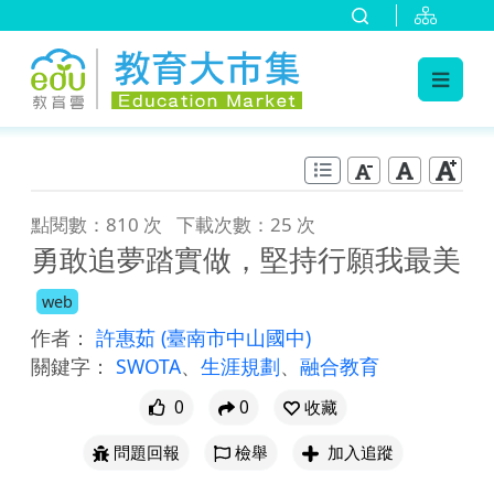
:::
跳到主要內容
:::
點閱數：810 次
下載次數：25 次
勇敢追夢踏實做，堅持行願我最美
web
作者：
許惠茹
(臺南市中山國中)
關鍵字：
SWOTA
、
生涯規劃
、
融合教育
0
0
收藏
問題回報
檢舉
加入追蹤