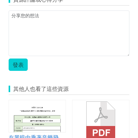
庭
教
育
教
案
徵
選
比
賽
版.zip
發表
其他人也看了這些資源
在黑暗中乘著音樂飛翔教案