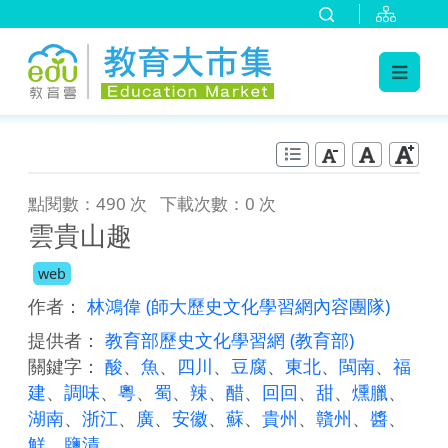
:::
跳到主要內容
:::
點閱數：490 次
下載次數：0 次
雲貴山趣
web
作者：
林鴻偉
(師大歷史文化學習網內容團隊)
提供者：
教育部歷史文化學習網
(教育部)
關鍵字：
酸
、
魚
、
四川
、
豆腐
、
東北
、
閩南
、
福
建
、
調味
、
粵
、
蜀
、
辣
、
醋
、
回回
、
甜
、
燻臘
、
湖南
、
浙江
、
廣
、
安徽
、
蘇
、
貴州
、
贛州
、
醬
、
鮮
、
鹽漬