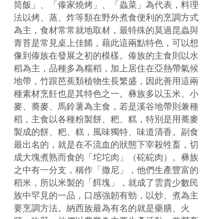
筒飯」、「傣家燒烤」、「蟲菜」為代表，料理
法以烤、蒸、炸等類在野外煮食便利的烹調方式
為主，食材常常就地取材，最特殊的莫過昆蟲與
青苔是常見桌上佳餚，藉此這兩點特色，可以想
像到傣族在發展之初的模樣。傣族的主食則以水
稻為主，品種多為糯稻，加上居住在亞熱帶氣候
地帶，竹跟芭蕉類植物生長繁盛，因此善用這兩
種素材烹飪也是其特色之一。彝族多以玉米、小
麥、蕎麥、馬鈴薯為主食，若是溪谷地帶則兼種
稻，主食以各種粉製餅、粑、糕，特別是用蕎麥
製成的餅、粑、糕，風味獨特、味道清香。副食
最出名的，就是在不流血的狀態下宰殺牲畜，切
成大塊煮熟而食的「坨坨肉」（砣砣肉）。彝族
之中有一分支，稱作「撒尼」，他們生產豐富的
稻米，所以米製的「餌塊」，就成了雲貴少數民
族中罕見的一品，口感強韌有勁，以炒、煮為主
要烹調方法。納西族最為有名的就是藥膳、火