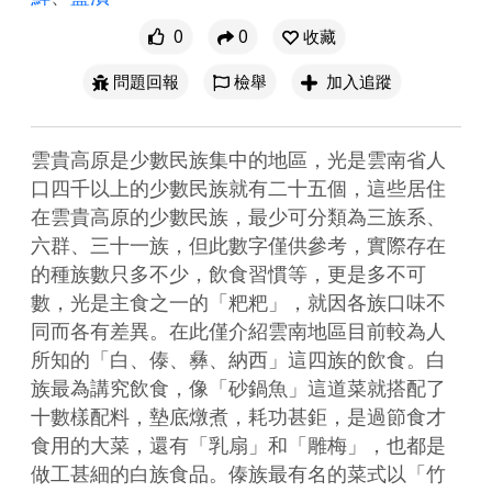
0
0
收藏
問題回報
檢舉
加入追蹤
雲貴高原是少數民族集中的地區，光是雲南省人
口四千以上的少數民族就有二十五個，這些居住
在雲貴高原的少數民族，最少可分類為三族系、
六群、三十一族，但此數字僅供參考，實際存在
的種族數只多不少，飲食習慣等，更是多不可
數，光是主食之一的「粑粑」，就因各族口味不
同而各有差異。在此僅介紹雲南地區目前較為人
所知的「白、傣、彝、納西」這四族的飲食。白
族最為講究飲食，像「砂鍋魚」這道菜就搭配了
十數樣配料，墊底燉煮，耗功甚鉅，是過節食才
食用的大菜，還有「乳扇」和「雕梅」，也都是
做工甚細的白族食品。傣族最有名的菜式以「竹