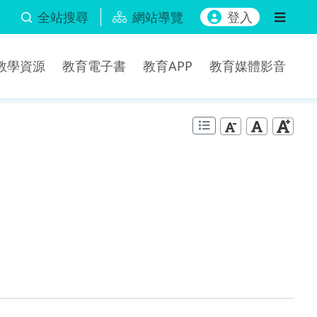
全站搜尋
網站導覽
登入
b教學資源
教育電子書
教育APP
教育媒體影音