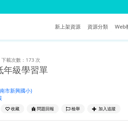
新上架資源
資源分類
We
下載次數：173 次
低年級學習單
臺南市新興國小)
碳
收藏
問題回報
檢舉
加入追蹤