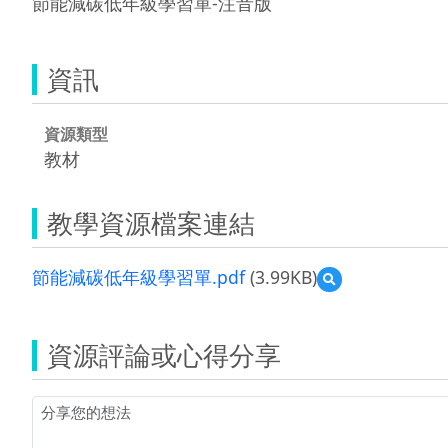
節能減碳低年級學習單-注音版
資訊
資源類型
教材
教學資源檔案連結
節能減碳低年級學習單.pdf
(3.99KB)
預
覽
節
能
資源評論或心得分享
減
碳
低
年
級