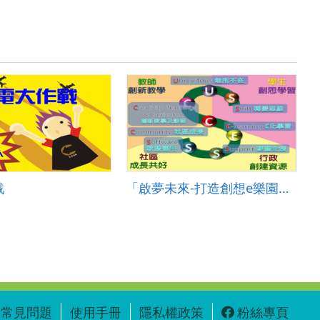
戰
「啟夢未來-打造創想e樂園」成果彙編
常見問題
使用手冊
隱私權政策
粉絲專頁