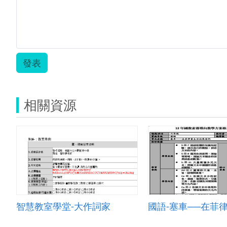
學
習
單.pdf
發表
相關資源
智慧教室學堂-大作詞家