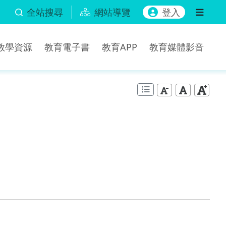
全站搜尋
網站導覽
登入
b教學資源
教育電子書
教育APP
教育媒體影音