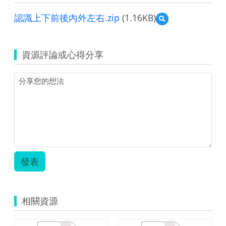
認識上下前後內外左右.zip
(1.16KB)
預
覽
認
識
資源評論或心得分享
上
下
前
後
內
外
左
右.zip
發表
相關資源