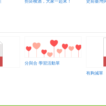
拒菸檳酒，大家一起來！
史前臺灣
字
分與合 學習活動單
有夠減單