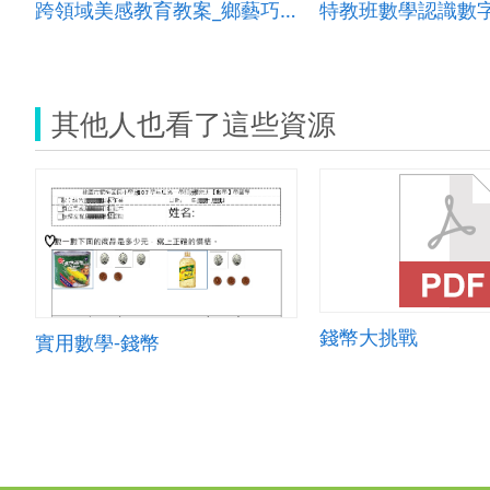
跨領域美感教育教案_鄉藝巧裝扮禮
特教班數學認識數
其他人也看了這些資源
錢幣大挑戰
實用數學-錢幣