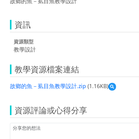
故鄉的魚－虱目魚教學設計
資訊
資源類型
教學設計
教學資源檔案連結
故鄉的魚－虱目魚教學設計.zip
(1.16KB)
預
覽
故
鄉
資源評論或心得分享
的
魚
－
虱
目