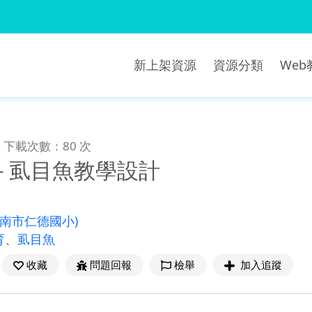
新上架資源
資源分類
We
下載次數：80 次
－虱目魚教學設計
臺南市仁德國小)
育
、
虱目魚
收藏
問題回報
檢舉
加入追蹤