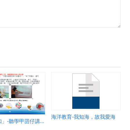
海洋教育-我知海，故我愛海
「虱虱入扣」-聽學甲囝仔講虱目魚