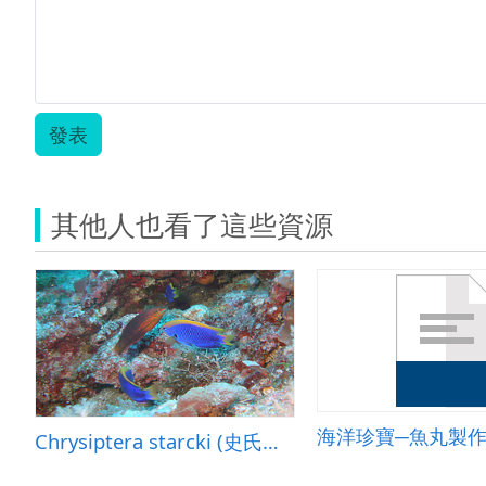
魚
教
學
設
計.zip
發表
其他人也看了這些資源
海洋珍寶─魚丸製
Chrysiptera starcki (史氏刻齒雀鯛)