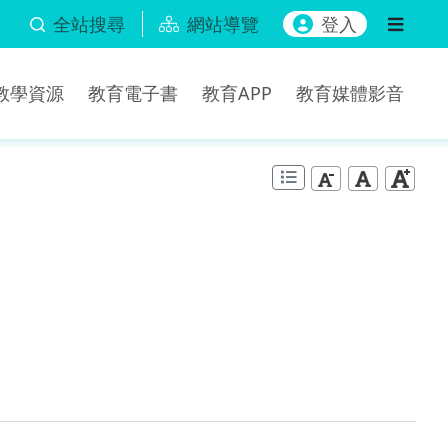
全站搜尋
網站導覽
登入
b教學資源
教育電子書
教育APP
教育媒體影音