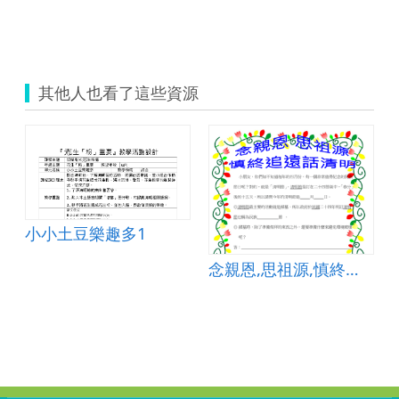
其他人也看了這些資源
小小土豆樂趣多1
念親恩,思祖源,慎終追遠話清明