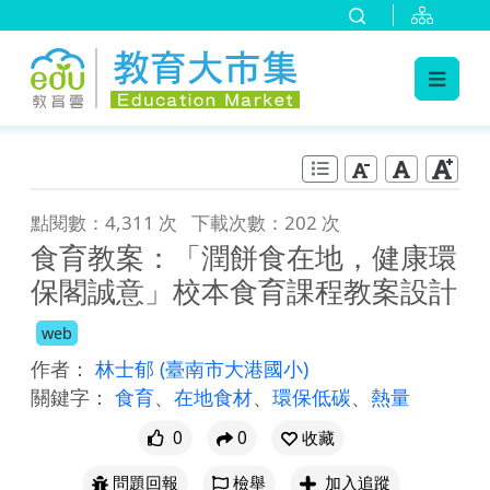
:::
跳到主要內容
:::
點閱數：4,311 次
下載次數：202 次
食育教案：「潤餅食在地，健康環
保閣誠意」校本食育課程教案設計
web
作者：
林士郁
(臺南市大港國小)
關鍵字：
食育
、
在地食材
、
環保低碳
、
熱量
0
0
收藏
問題回報
檢舉
加入追蹤