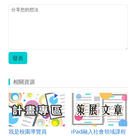
在
地
健
康
環
保
閣
誠
意.zip
發表
相關資源
我是校園導覽員
iPad融入社會領域課程