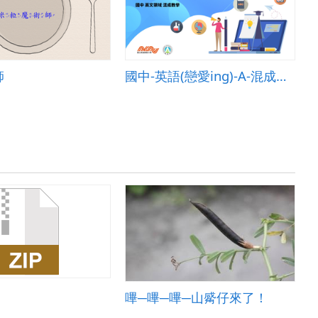
師
國中-英語(戀愛ing)-A-混成教學-臺中市大道國中-曾靜榕老師
嗶─嗶─嗶─山觱仔來了！