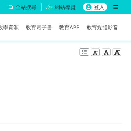
全站搜尋
網站導覽
登入
b教學資源
教育電子書
教育APP
教育媒體影音