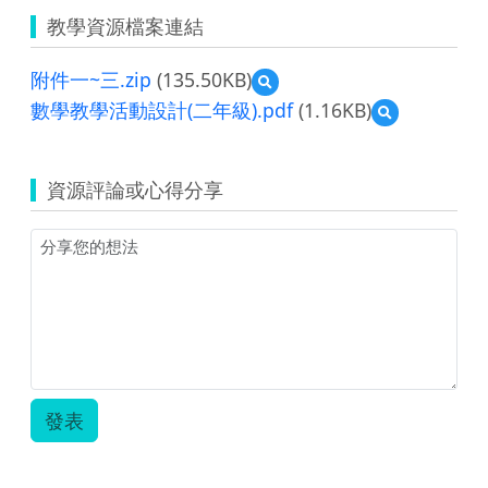
教學資源檔案連結
附件一~三.zip
(135.50KB)
預
覽
數學教學活動設計(二年級).pdf
(1.16KB)
預
附
覽
件
數
一
學
~
資源評論或心得分享
教
三.zip
學
活
動
設
計
(二
年
級).pdf
發表