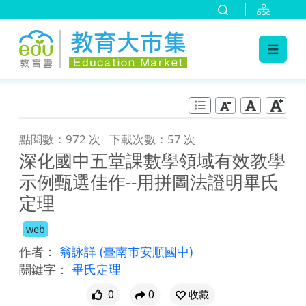
:::
跳到主要內容
:::
點閱數：972 次
下載次數：57 次
深化國中五堂課數學領域有效教學
示例甄選佳作--用拼圖法證明畢氏
定理
web
作者：
翁詠詳
(臺南市安順國中)
關鍵字：
畢氏定理
0
0
收藏