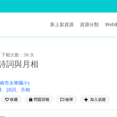
新上架資源
資源分類
We
下載次數：38 次
-詩詞與月相
臺南市永華國小)
量
、
詩詞
、
月相
收藏
問題回報
檢舉
加入追蹤