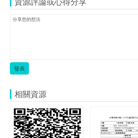
資源評論或心得分享
評
量-
詩
詞
與
月
相.zip
發表
相關資源