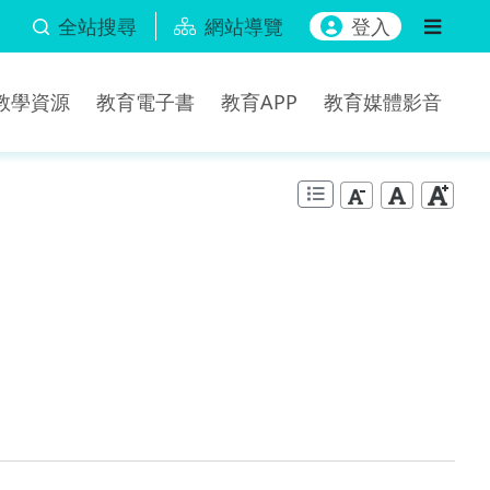
全站搜尋
網站導覽
登入
b教學資源
教育電子書
教育APP
教育媒體影音