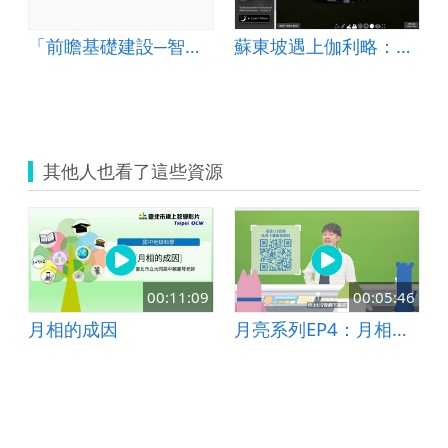
「前瞻基礎建設─智慧學習教室」第2-2期「資訊 科技與智慧學習」實施教案示例
蘇東坡遇上伽利略：科學與人文的自然課
其他人也看了這些資源
00:11:09
00:05:46
月相的成因
月亮系列EP4：月相變化與農曆的關係（上）│LIS情境科學教材