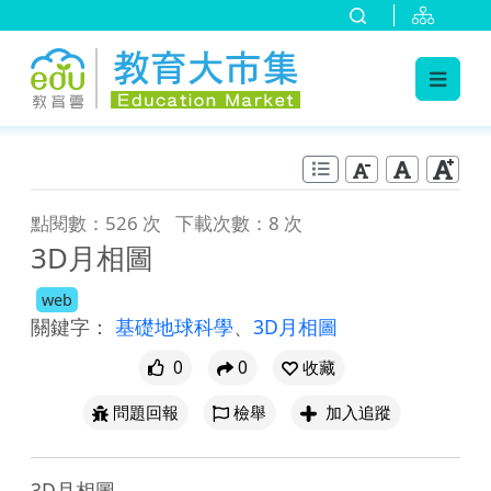
:::
跳到主要內容
:::
點閱數：526 次
下載次數：8 次
3D月相圖
web
關鍵字：
基礎地球科學
、
3D月相圖
0
0
收藏
問題回報
檢舉
加入追蹤
3D月相圖