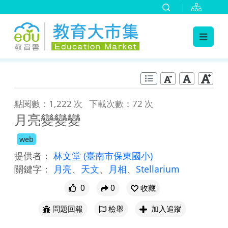
:::
跳到主要內容
:::
點閱數：1,222 次
下載次數：72 次
月亮變變變
web
提供者：
林文堂
(臺南市保東國小)
關鍵字：
月亮
、
天文
、
月相
、
Stellarium
0
0
收藏
問題回報
檢舉
加入追蹤