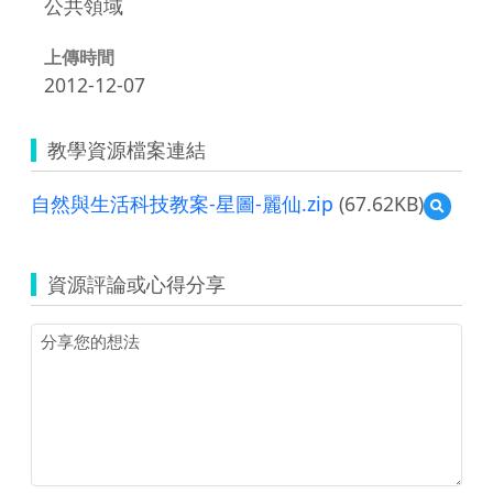
公共領域
上傳時間
2012-12-07
教學資源檔案連結
自然與生活科技教案-星圖-麗仙.zip
(67.62KB)
預
覽
自
然
資源評論或心得分享
與
生
活
科
技
教
案-
星
圖-
麗