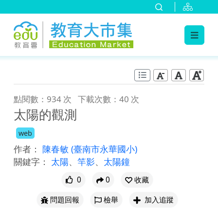
:::
跳到主要內容
:::
點閱數：934 次
下載次數：40 次
太陽的觀測
web
作者：
陳春敏
(臺南市永華國小)
關鍵字：
太陽
、
竿影
、
太陽鐘
0
0
收藏
問題回報
檢舉
加入追蹤