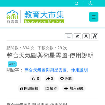
:::
跳到主要內容
:::
點閱數：834 次
下載次數：29 次
整合天氣圖與衛星雲圖-使用說明
web
關鍵字：
整合天氣圖與衛星雲圖
、
使用說明
0
0
收藏
問題回報
檢舉
加入追蹤