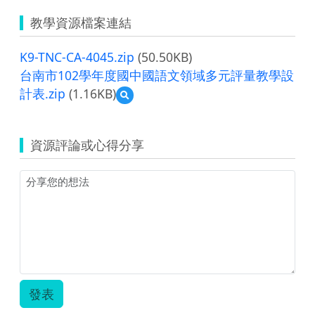
教學資源檔案連結
K9-TNC-CA-4045.zip
(50.50KB)
台南市102學年度國中國語文領域多元評量教學設
計表.zip
(1.16KB)
預
覽
台
南
資源評論或心得分享
市
102
學
年
度
國
中
國
語
文
領
發表
域
多