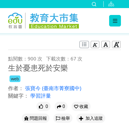
:::
跳到主要內容
:::
點閱數：900 次
下載次數：67 次
生於憂患死於安樂
web
作者：
張寶今
(臺南市菁寮國中)
關鍵字：
學習評量
0
0
收藏
問題回報
檢舉
加入追蹤