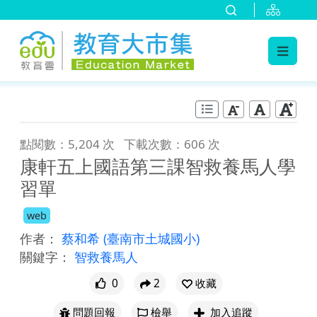
:::
跳到主要內容
:::
點閱數：5,204 次
下載次數：606 次
康軒五上國語第三課智救養馬人學
習單
web
作者：
蔡和希
(臺南市土城國小)
關鍵字：
智救養馬人
0
2
收藏
問題回報
檢舉
加入追蹤