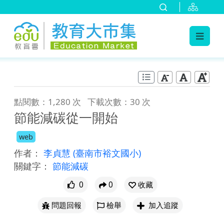
:::
跳到主要內容
:::
點閱數：1,280 次
下載次數：30 次
節能減碳從一開始
web
作者：
李貞慧
(臺南市裕文國小)
關鍵字：
節能減碳
0
0
收藏
問題回報
檢舉
加入追蹤