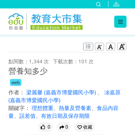
:::
跳到主要內容
:::
點閱數：1,344 次
下載次數：101 次
營養知多少
web
作者：
梁麗馨
(嘉義市博愛國民小學)
、
凃嘉原
(嘉義市博愛國民小學)
關鍵字：
理想體重
、
熱量及營養素
、
食品內容
量
、
誤差值
、
有效日期及保存期限
0
0
收藏