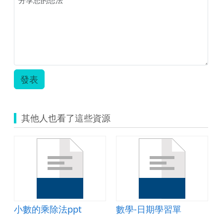
_
數
學
領
域
_
營
養
發表
知
多
少.zip
其他人也看了這些資源
小數的乘除法ppt
數學-日期學習單