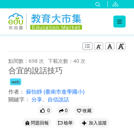
:::
跳到主要內容
:::
點閱數：698 次
下載次數：40 次
合宜的說話技巧
web
作者：
蘇怡靜
(臺南市進學國小)
關鍵字：
分享
、
自信說話
0
0
收藏
問題回報
檢舉
加入追蹤