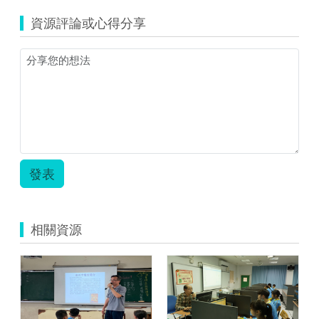
季
資源評論或心得分享
瑩
資
訊
融
入
教
案.zip
發表
相關資源