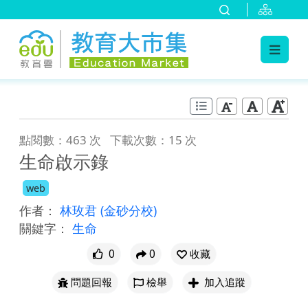
:::
跳到主要內容
:::
點閱數：463 次
下載次數：15 次
生命啟示錄
web
作者：
林玫君
(金砂分校)
關鍵字：
生命
0
0
收藏
問題回報
檢舉
加入追蹤