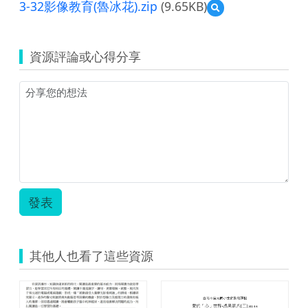
3-32影像教育(魯冰花).zip
(9.65KB)
預
覽
3-
32
資源評論或心得分享
影
像
教
育
(魯
冰
花).zip
發表
其他人也看了這些資源