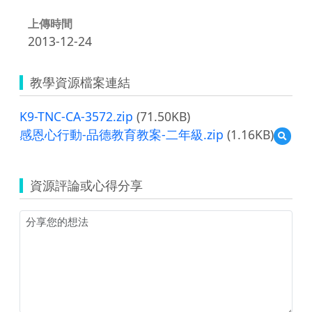
上傳時間
2013-12-24
教學資源檔案連結
K9-TNC-CA-3572.zip
(71.50KB)
感恩心行動-品德教育教案-二年級.zip
(1.16KB)
預
覽
感
恩
資源評論或心得分享
心
行
動-
品
德
教
育
教
案-
二