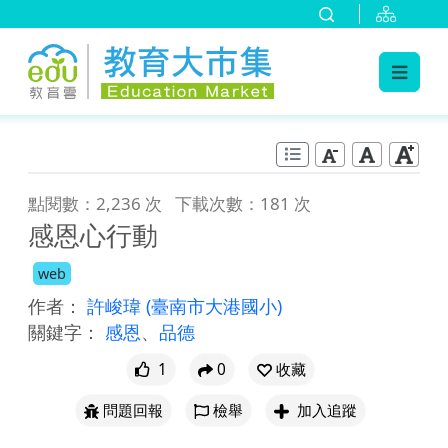
:::
跳到主要內容
:::
點閱數：2,236 次
下載次數：181 次
感恩心行動
web
作者：
許峻瑋
(臺南市大港國小)
關鍵字：
感恩
、
品德
1
0
收藏
問題回報
檢舉
加入追蹤