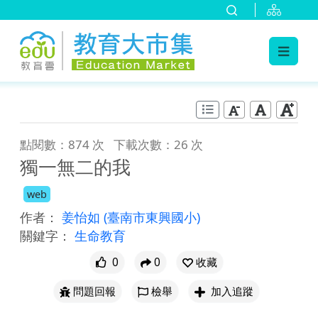
:::
跳到主要內容
:::
點閱數：874 次
下載次數：26 次
獨一無二的我
web
作者：
姜怡如
(臺南市東興國小)
關鍵字：
生命教育
0
0
收藏
問題回報
檢舉
加入追蹤