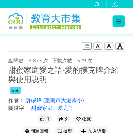
:::
跳到主要內容
:::
點閱數：3,873 次
下載次數：529 次
甜蜜家庭愛之語-愛的撲克牌介紹
與使用說明
web
作者：
許峻瑋
(臺南市大港國小)
關鍵字：
甜蜜家庭
、
愛之語
1
3
收藏
問題回報
檢舉
加入追蹤