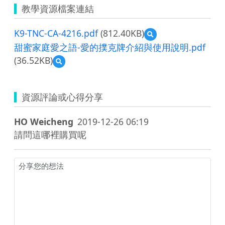
教學資源檔案連結
K9-TNC-CA-4216.pdf
(812.40KB)
預
覽
甜蜜家庭愛之語-愛的撲克牌介紹與使用說明.pdf
K9-
(36.52KB)
預
TNC-
覽
CA-
甜
4216.pdf
蜜
資源評論或心得分享
家
庭
愛
HO Weicheng
2019-12-26 06:19
之
請問這哪裡購買呢
語-
愛
的
撲
克
牌
介
紹
與
使