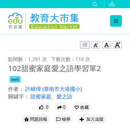
:::
跳到主要內容
:::
點閱數：1,291 次
下載次數：116 次
102甜蜜家庭愛之語學習單2
web
作者：
許峻瑋
(臺南市大港國小)
關鍵字：
甜蜜家庭
、
愛之語
0
0
收藏
問題回報
檢舉
加入追蹤