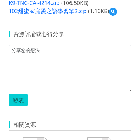
K9-TNC-CA-4214.zip
(106.50KB)
102甜蜜家庭愛之語學習單2.zip
(1.16KB)
預
覽
102
甜
資源評論或心得分享
蜜
家
庭
愛
之
語
學
習
單
2.zip
發表
相關資源