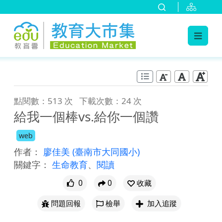
:::
跳到主要內容
:::
點閱數：513 次
下載次數：24 次
給我一個棒vs.給你一個讚
web
作者：
廖佳美
(臺南市大同國小)
關鍵字：
生命教育
、
閱讀
0
0
收藏
問題回報
檢舉
加入追蹤