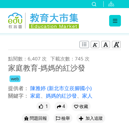
:::
跳到主要內容
:::
點閱數：6,407 次
下載次數：745 次
家庭教育-媽媽的紅沙發
web
提供者：
陳雅婷
(新北市立崁腳國小)
關鍵字：
家庭
、
媽媽的紅沙發
、
家人
1
4
收藏
問題回報
檢舉
加入追蹤