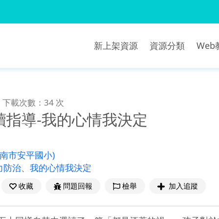
新上架資源
資源分類
We
下載次數：34 次
讀指導-我的心情我決定
臺南市安平國小)
力防治
、
我的心情我決定
收藏
問題回報
檢舉
加入追蹤