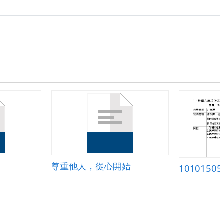
情
我
決
定.zip
尊重他人，從心開始