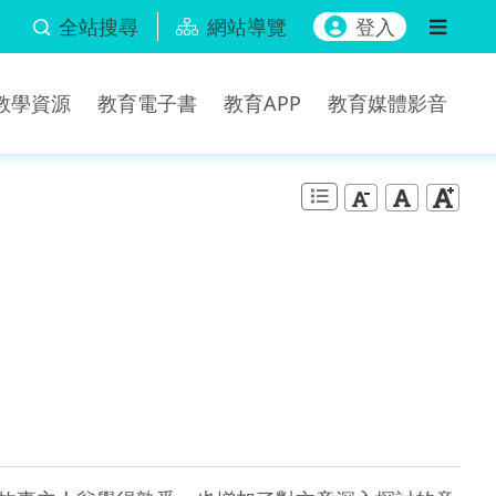
全站搜尋
網站導覽
登入
b教學資源
教育電子書
教育APP
教育媒體影音