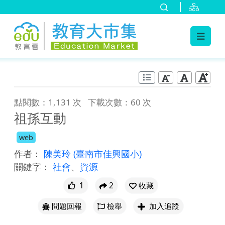
:::
跳到主要內容
:::
點閱數：1,131 次
下載次數：60 次
祖孫互動
web
作者：
陳美玲
(臺南市佳興國小)
關鍵字：
社會
、
資源
1
2
收藏
問題回報
檢舉
加入追蹤