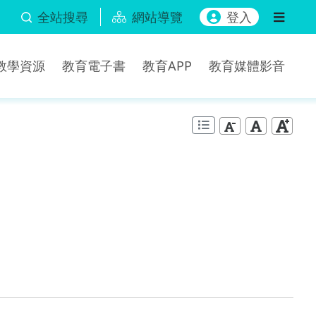
全站搜尋
網站導覽
登入
b教學資源
教育電子書
教育APP
教育媒體影音