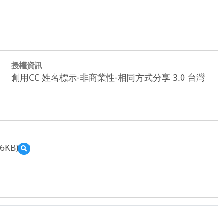
授權資訊
創用CC 姓名標示-非商業性-相同方式分享 3.0 台灣
16KB)
預
覽
台
南
市
安
南
區