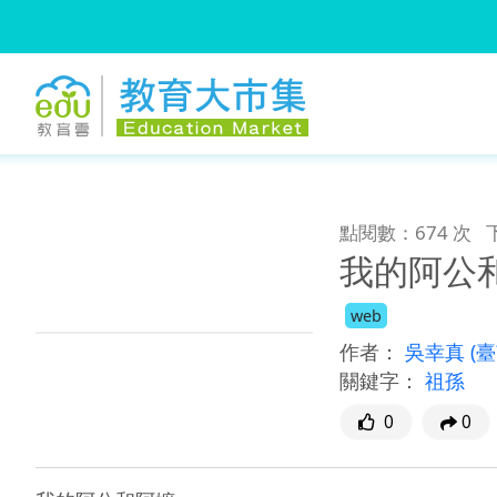
:::
跳到主要內容
:::
點閱數：674 次
我的阿公
web
作者：
吳幸真
(
關鍵字：
祖孫
0
0