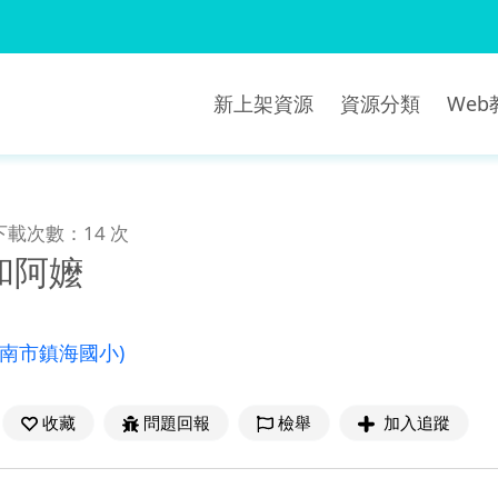
新上架資源
資源分類
We
下載次數：14 次
和阿嬤
臺南市鎮海國小)
收藏
問題回報
檢舉
加入追蹤