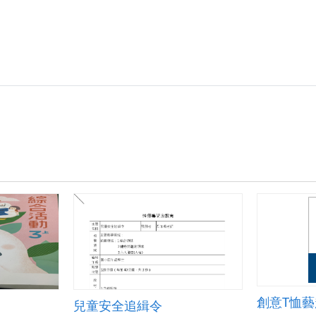
鎮
海
國
民
小
學
生
命
教
育
教
案
(真).zip
創意T恤
兒童安全追緝令