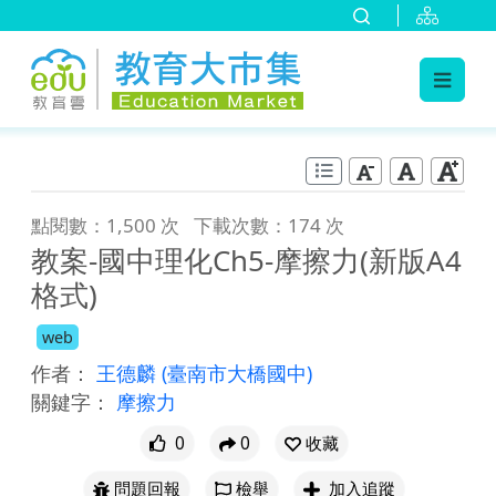
:::
跳到主要內容
:::
點閱數：1,500 次
下載次數：174 次
教案-國中理化Ch5-摩擦力(新版A4
格式)
web
作者：
王德麟
(臺南市大橋國中)
關鍵字：
摩擦力
0
0
收藏
問題回報
檢舉
加入追蹤