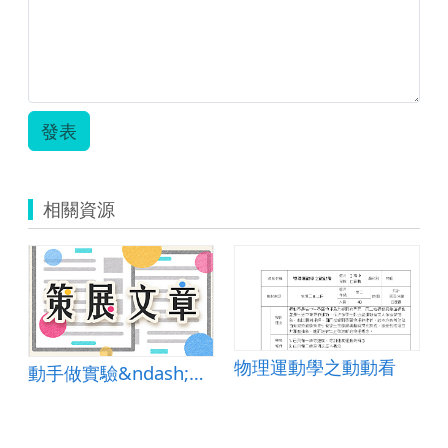
摩
擦
力
(新
版
A4
發表
格
式).zip
相關資源
物理運動學之動動看
動手做實驗&ndash;平板與實驗課程的完美結合
案