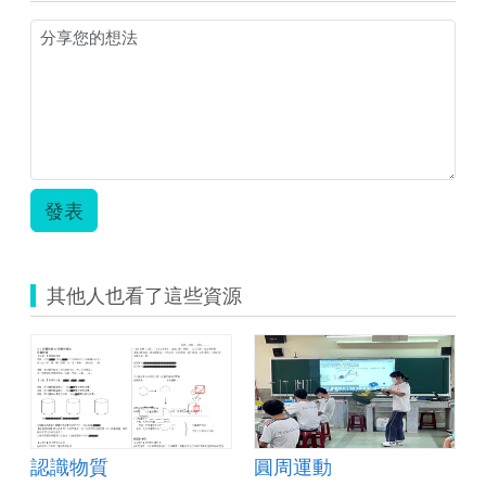
取
畫
面
2022-
01-
03
151743.png
發表
其他人也看了這些資源
認識物質
圓周運動