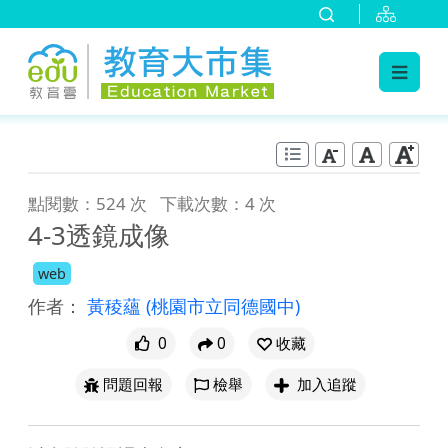
:::
跳到主要內容
:::
點閱數：524 次
下載次數：4 次
4-3透鏡成像
web
作者：
黃稜蘊
(桃園市立同德國中)
0
0
收藏
問題回報
檢舉
加入追蹤