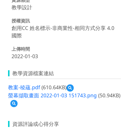
教學設計
授權資訊
創用CC 姓名標示-非商業性-相同方式分享 4.0
國際
上傳時間
2022-01-03
教學資源檔案連結
教案-稜蘊.pdf
(610.64KB)
預
覽
螢幕擷取畫面 2022-01-03 151743.png
(50.94KB)
教
預
案-
覽
稜
螢
蘊.pdf
幕
資源評論或心得分享
擷