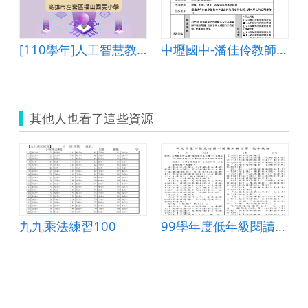
[110學年]人工智慧教學活動設計―高雄市左營區福山國民小學
中壢國中-潘佳伶教師-數學科9年級《正方體的截面圖形》教學活動設計單
其他人也看了這些資源
九九乘法練習100
99學年度低年級閱讀測驗
讀測驗