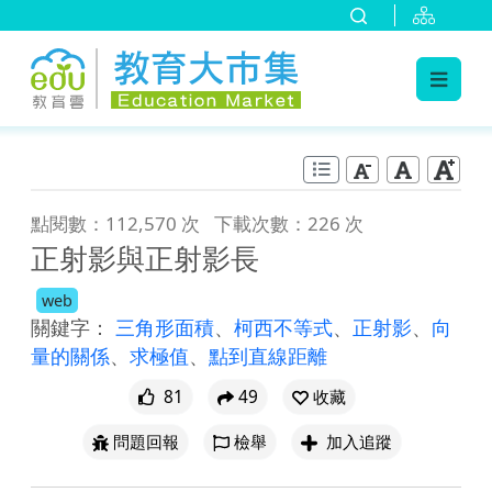
:::
跳到主要內容
:::
點閱數：112,570 次
下載次數：226 次
正射影與正射影長
web
關鍵字：
三角形面積
、
柯西不等式
、
正射影
、
向
量的關係
、
求極值
、
點到直線距離
81
49
收藏
問題回報
檢舉
加入追蹤