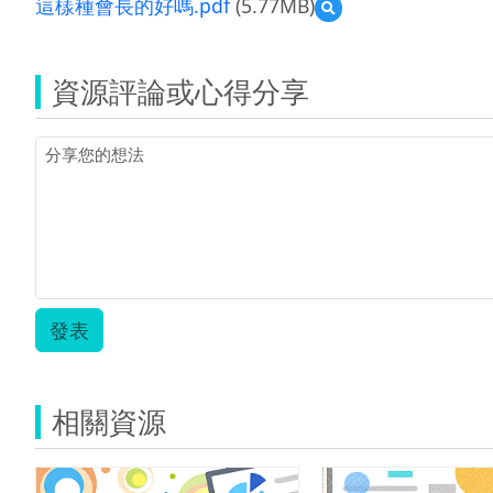
這樣種會長的好嗎.pdf
(5.77MB)
預
覽
這
樣
資源評論或心得分享
種
會
長
的
好
嗎.pdf
發表
相關資源