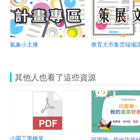
氣象小主播
其他人也看了這些資源
小園丁學種菜
田園樂~ 我的蔬菜