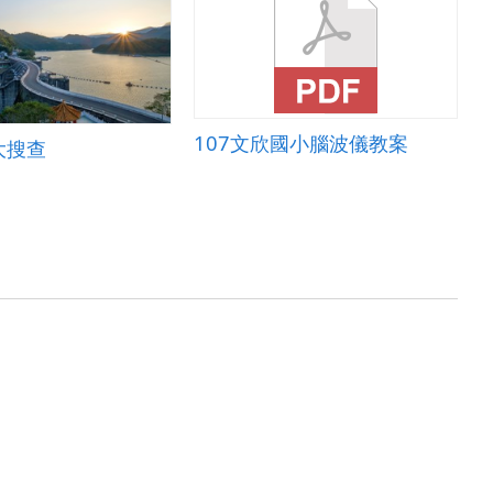
107文欣國小腦波儀教案
大搜查