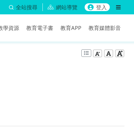
全站搜尋
網站導覽
登入
b教學資源
教育電子書
教育APP
教育媒體影音