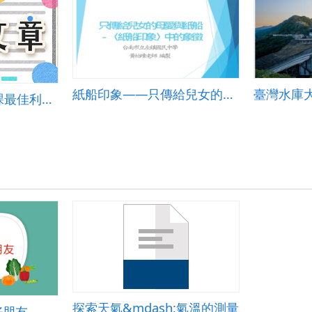
紙船印象――只傳給兒女的母愛與紙船
臺灣水庫
教育大市集雲端備課最佳利器~奇妙種子為例
探索天氣&mdash;氣溫的測量
好朋友