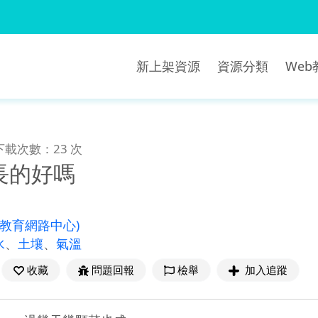
新上架資源
資源分類
We
下載次數：23 次
長的好嗎
(教育網路中心)
水
、
土壤
、
氣溫
收藏
問題回報
檢舉
加入追蹤