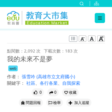
:::
跳到主要內容
:::
點閱數：2,092 次
下載次數：183 次
我的未來不是夢
web
作者：
張雪吟
(高雄市立文府國小)
關鍵字：
社區
、
各行各業
、
自我探索
0
0
收藏
問題回報
檢舉
加入追蹤