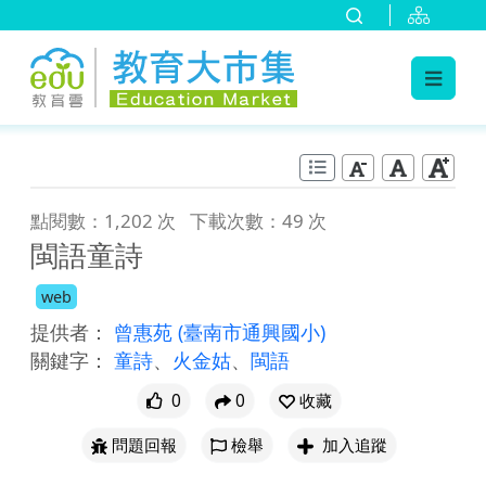
:::
跳到主要內容
:::
點閱數：1,202 次
下載次數：49 次
閩語童詩
web
提供者：
曾惠苑
(臺南市通興國小)
關鍵字：
童詩
、
火金姑
、
閩語
0
0
收藏
問題回報
檢舉
加入追蹤