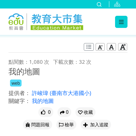
:::
跳到主要內容
:::
點閱數：1,080 次
下載次數：32 次
我的地圖
web
提供者：
許峻瑋
(臺南市大港國小)
關鍵字：
我的地圖
0
0
收藏
問題回報
檢舉
加入追蹤