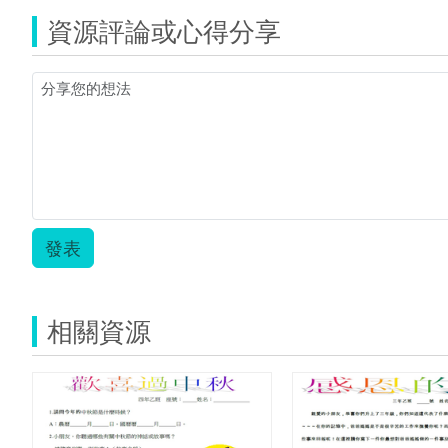
生
資源評論或心得分享
家
族.zip
發表
相關資源