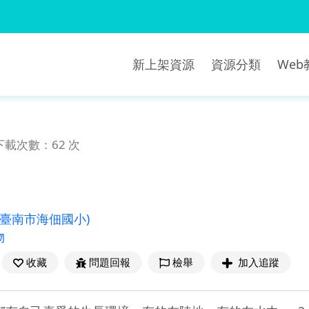
新上架資源
資源分類
We
下載次數：62 次
(臺南市海佃國小)
物
收藏
問題回報
檢舉
加入追蹤