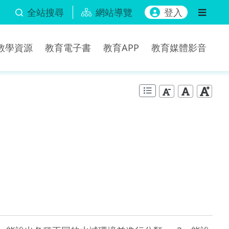
全站搜尋
網站導覽
登入
b教學資源
教育電子書
教育APP
教育媒體影音