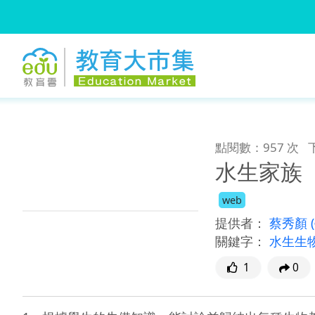
:::
跳到主要內容
:::
點閱數：957 次
水生家族
web
提供者：
蔡秀顏
關鍵字：
水生生
1
0