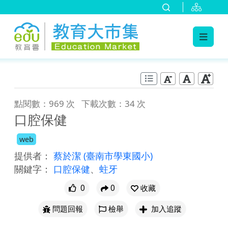
:::
跳到主要內容
:::
點閱數：969 次
下載次數：34 次
口腔保健
web
提供者：
蔡於潔
(臺南市學東國小)
關鍵字：
口腔保健
、
蛀牙
0
0
收藏
問題回報
檢舉
加入追蹤