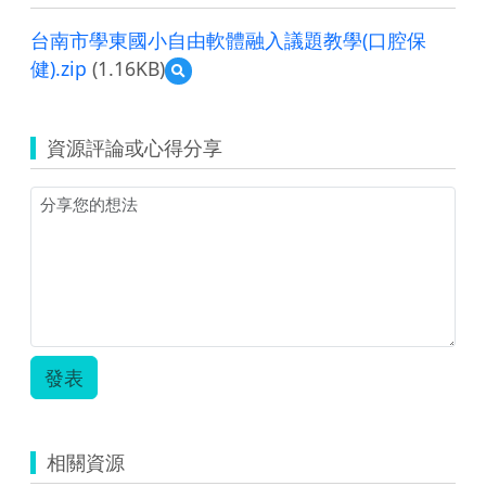
台南市學東國小自由軟體融入議題教學(口腔保
健).zip
(1.16KB)
預
覽
台
南
資源評論或心得分享
市
學
東
國
小
自
由
軟
體
融
入
發表
議
題
教
學
相關資源
(口
腔