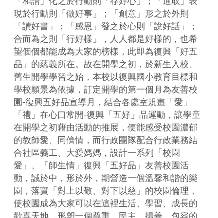
「和諧」化之於行動則「存好心」；「進取」表
現於行動則「做好事」；「創意」形之於外則
「讀好書」；「感恩」發之於心則「說好話」；
合而為之則「行好樣」，人人都是好樣的，也希
望個個都能成為大家的榜樣，此即為復興「好五
品」的蘊義所在。故在開學之初，於新生入校、
舊生開學學習之始，本校以復興國小教育目標和
學校願景為依據，訂定開學的第一個月為友善校
園-復興五好品宣導月，結合各處室規畫「愛」
「禮」在心口常開-復興「五好」品運動，讓學童
在開學之初藉由活動的推展，便能感受校園濃郁
的教師愛、同儕情，而行政團隊配合行政業務結
合社區義工、大愛媽媽，設計一系列「校園
愛」、「師生情」復興「五好品」友善校園活
動，誠於中，形於外，期營造一個溫馨和諧的樂
園，落實「對上以敬、對下以慈」的校園倫理，
使校園成為大家可以在這裡生活、學習、成長的
歡喜天地，形塑一個尊重、民主、揚善、包容的