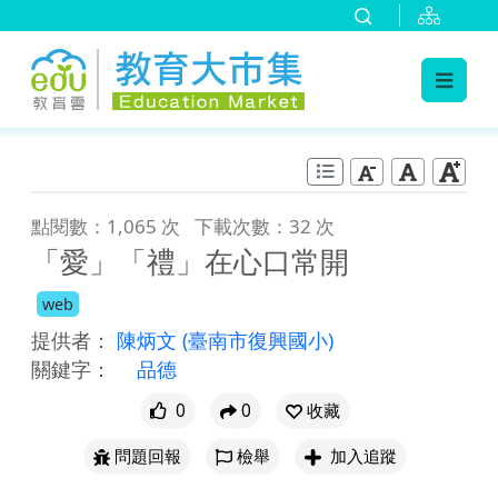
:::
跳到主要內容
:::
點閱數：1,065 次
下載次數：32 次
「愛」「禮」在心口常開
web
提供者：
陳炳文
(臺南市復興國小)
關鍵字：
品德
0
0
收藏
問題回報
檢舉
加入追蹤