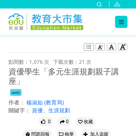
:::
跳到主要內容
:::
點閱數：1,076 次
下載次數：21 次
資優學生「多元生涯規劃親子講
座」
web
作者：
楊淑如
(教育局)
關鍵字：
資優
、
生涯規劃
0
0
收藏
問題回報
檢舉
加入追蹤