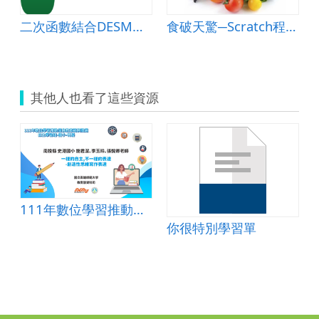
二次函數結合DESMOS APP
食破天驚─Scratch程式直落創作
其他人也看了這些資源
111年數位學習推動優良教案-自主學習組(國小)-特優-南投縣史港國小-施君潔、李玉玲、張悅卿老師
你很特別學習單