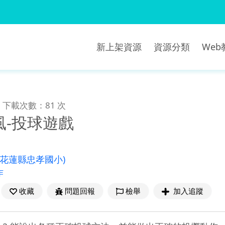
新上架資源
資源分類
We
下載次數：81 次
風-投球遊戲
(花蓮縣忠孝國小)
作
收藏
問題回報
檢舉
加入追蹤