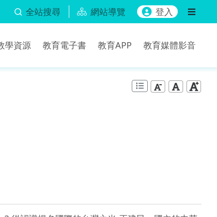
全站搜尋
網站導覽
登入
b教學資源
教育電子書
教育APP
教育媒體影音