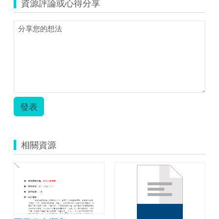
資源評論或心得分享
市
100
學
年
度
家
庭
教
育
課
程
發表
及
活
動
教
相關資源
案
設
計
徵
選
教
學
計
畫