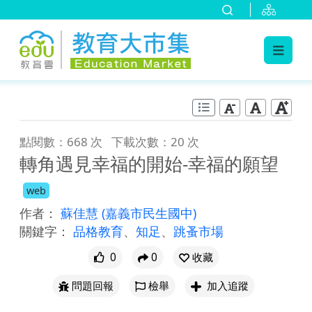
:::
跳到主要內容
:::
點閱數：668 次
下載次數：20 次
轉角遇見幸福的開始-幸福的願望
web
作者：
蘇佳慧
(嘉義市民生國中)
關鍵字：
品格教育
、
知足
、
跳蚤市場
0
0
收藏
問題回報
檢舉
加入追蹤