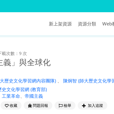
新上架資源
資源分類
We
下載次數：9 次
主義」與全球化
師大歷史文化學習網內容團隊)
、
陳炯智
(師大歷史文化學
歷史文化學習網
(教育部)
、
工業革命
、
帝國主義
收藏
問題回報
檢舉
加入追蹤