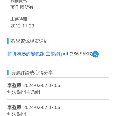
授權資訊
著作權所有
上傳時間
2012-11-23
教學資源檔案連結
拼拼湊湊的變色龍 主題網.pdf
(386.95KB)
預
覽
拼
拼
資源評論或心得分享
湊
湊
的
李盈蓉
2024-02-02 07:06
變
無法點開主題網
色
龍
主
李盈蓉
2024-02-02 07:06
題
網.pdf
無法點開