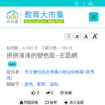
:::
跳到主要內容
:::
點閱數：4,343 次
下載次數：184 次
拼拼湊湊的變色龍--主題網
web
提供者：
市立鹽埕區忠孝國小附設幼稚園
(黃秀
珠)
關鍵字：
顏色
、
配對
、
認知
0
0
收藏
問題回報
檢舉
加入追蹤