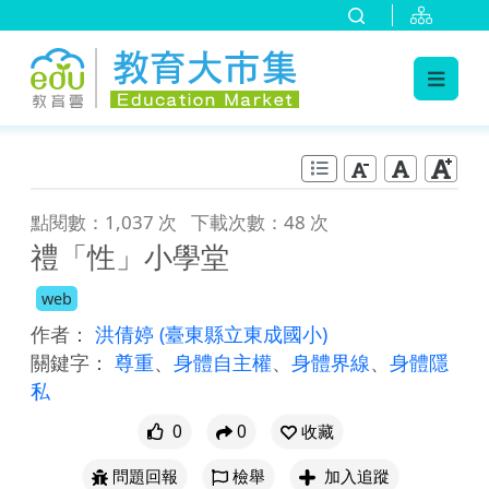
:::
跳到主要內容
:::
點閱數：1,037 次
下載次數：48 次
禮「性」小學堂
web
作者：
洪倩婷
(臺東縣立東成國小)
關鍵字：
尊重
、
身體自主權
、
身體界線
、
身體隱
私
0
0
收藏
問題回報
檢舉
加入追蹤