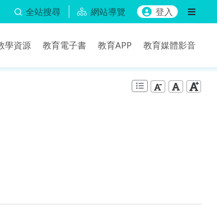
全站搜尋
網站導覽
登入
b教學資源
教育電子書
教育APP
教育媒體影音