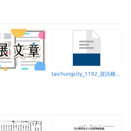
taichungcity_1192_資訊種子語文科教學設計by康軒版六上第十課陳思三帖.doc