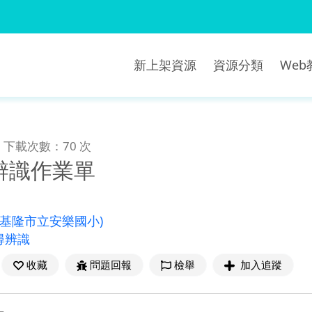
新上架資源
資源分類
We
下載次數：70 次
辨識作業單
(基隆市立安樂國小)
尋辨識
收藏
問題回報
檢舉
加入追蹤